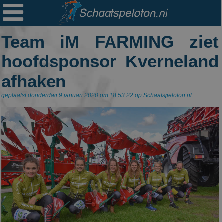

Ploegen
Team iM FARMING ziet
Statistieken
hoofdsponsor Kverneland
Erelijsten
afhaken
Archief
geplaatst donderdag 9 januari 2020 om 18:53:22 op Schaatspeloton.nl
Links
Colofon
Persoonsgegevens
Zoek
Mail