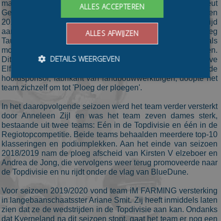
marathonschaatser Erik van den Boogert en fysiotherapeut
ALLES ACCEPTEREN
Gerhard Joling sloten aan als begeleiding. Voor seizoen
2017/2018 kreeg het team versterking van de altijd
aanvallende Anne Tauber. Bij team iM FARMING kreeg
ALLES AFWIJZEN
Tauber de ruimte om haar professionele carrière als
mountainbikester te combineren met het marathonschaatsen.
DETAILS WEERGEVEN
Dit resulteerde direct in een overwinning op de Alternatieve
Elfstedentocht in 2018. Vanwege de expertise van de
hoofdsponsor, fabrikant van landbouwwerktuigen, doopte het
team zichzelf om tot 'Ploeg der ploegen'.
Bezoekersgegevens
Gerichte advertenties
In het daaropvolgende seizoen werd het team verder versterkt
door Anneleen Zijl en was het team zeven dames sterk,
Prestatiecookies worden gebruikt om te zien hoe
bezoekers de website gebruiken, bijv. analytische
bestaande uit twee teams: Eén in de Topdivisie en één in de
cookies. Deze cookies kunnen niet worden gebruikt om
Regiotopcompetitie. Beide teams behaalden meerdere top-10
een bepaalde bezoeker direct te identificeren.
klasseringen en podiumplekken. Aan het einde van seizoen
2018/2019 nam de ploeg afscheid van Kirsten V elzeboer en
Aanbieder
/
Naam
Vervaldatum
Omschrijvin
Andrea de Jong, die vervolgens weer terug promoveerde naar
Domein
de Topdivisie en nu rijdt onder de vlag van BlueDune.
_ga
1 jaar 1
This cookie
Google LLC
maand
name is
.schaatspeloton.nl
Voor seizoen 2019/2020 vond team iM FARMING versterking
asssociated
with Google
in langebaanschaatsster Ariane Smit. Zij heeft inmiddels laten
Universal
zien dat ze de wedstrijden in de Topdivisie aan kan. Ondanks
Analytics -
which is a
dat Kverneland na dit seizoen stopt, gaat het team er nog een