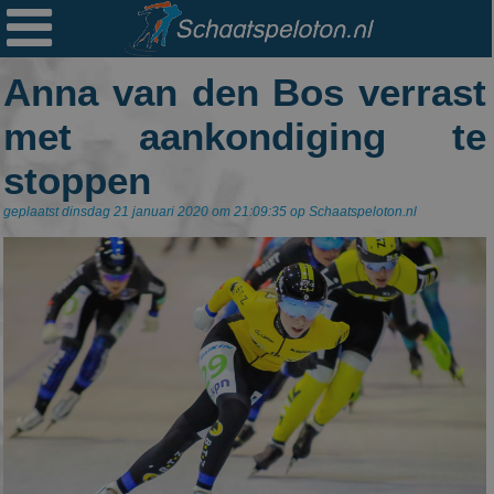

Ploegen
Anna van den Bos verrast
Statistieken
met aankondiging te
Erelijsten
stoppen
Archief
geplaatst dinsdag 21 januari 2020 om 21:09:35 op Schaatspeloton.nl
Links
Colofon
Persoonsgegevens
Zoek
Mail