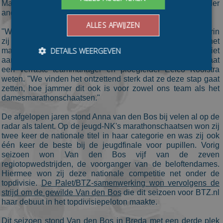
Maar na dit seizoen ga ik andere dingen doen en mij onder
andere oriënteren op een nieuwe studie."
ALLES AFWIJZEN
"We hadden samen met Anna een route uitgestippeld waarin
zij zich kon ontwikkelen tot absolute topper in het
DETAILS WEERGEVEN
marathonschaatsen. De keuze van Anna zagen we niet
aankomen maar kunnen deze alleen maar respecteren." Laat
een verraste teammanager en ploegleider Eelco Kooistra
weten. "We vinden het ontzettend sterk dat ze deze stap gaat
zetten, hoe jammer dit ook is voor zowel ons team als het
Bezoekersgegevens
Gerichte advertenties
damesmarathonschaatsen."
Prestatiecookies worden gebruikt om te zien hoe
De afgelopen jaren stond Anna van den Bos bij velen al op de
bezoekers de website gebruiken, bijv. analytische
cookies. Deze cookies kunnen niet worden gebruikt om
radar als talent. Op de jeugd-NK's marathonschaatsen won zij
een bepaalde bezoeker direct te identificeren.
twee keer de nationale titel in haar categorie en was zij ook
één keer de beste bij de jeugdfinale voor pupillen. Vorig
Aanbieder
/
Naam
Vervaldatum
Omschrijvin
seizoen won Van den Bos vijf van de zeven
Domein
regiotopwedstrijden, de voorganger van de beloftendames.
_ga
1 jaar 1
This cookie
Google LLC
Hiermee won zij deze nationale competitie net onder de
maand
name is
.schaatspeloton.nl
topdivisie.
De Palet/BTZ-samenwerking won vervolgens de
asssociated
with Google
strijd om de gewilde Van den Bos
die dit seizoen voor BTZ.nl
Universal
haar debuut in het topdivisiepeloton maakte.
Analytics -
which is a
significant
Dit seizoen stond Van den Bos in Breda met een derde plek