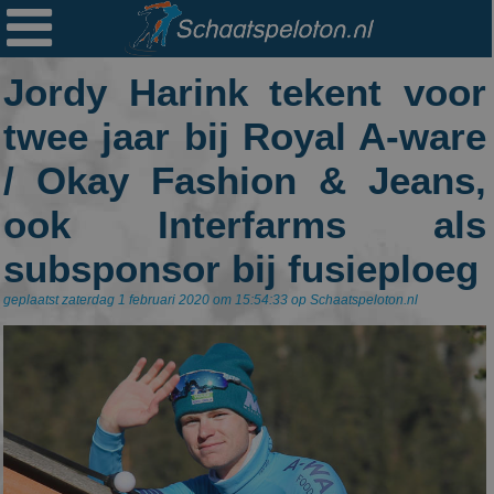

Ploegen
Jordy Harink tekent voor
Statistieken
twee jaar bij Royal A-ware
Erelijsten
/ Okay Fashion & Jeans,
Archief
ook Interfarms als
Links
subsponsor bij fusieploeg
Colofon
geplaatst zaterdag 1 februari 2020 om 15:54:33 op Schaatspeloton.nl
Persoonsgegevens
Zoek
Mail