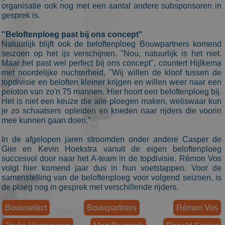
commonly
organisatie ook nog met een aantal andere subsponsoren in
used
gesprek is.
analytics
service. This
cookie is use
"Beloftenploeg past bij ons concept"
to
Natuurlijk blijft ook de beloftenploeg Bouwpartners komend
distinguish
seizoen op het ijs verschijnen. "Nou, natuurlijk is het niet.
unique users
by assigning
Maar het past wel perfect bij ons concept", countert Hijlkema
a randomly
met noordelijke nuchterheid. "Wij willen de kloof tussen de
generated
topdivisie en beloften kleiner krijgen en willen weer naar een
number as a
client
peloton van zo'n 75 mannen. Hier hoort een beloftenploeg bij.
identifier. It
Het is niet een keuze die alle ploegen maken, weliswaar kun
is included i
je zo schaatsers opleiden en kneden naar rijders die voorin
each page
request in a
mee kunnen gaan doen."
site and used
to calculate
visitor,
In de afgelopen jaren stroomden onder andere Casper de
session and
Gier en Kevin Hoekstra vanuit de eigen beloftenploeg
campaign
succesvol door naar het A-team in de topdivisie. Rémon Vos
data for the
sites analytic
volgt hier komend jaar dus in hun voetstappen. Voor de
reports. By
samenstelling van de beloftenploeg voor volgend seizoen, is
default it is
de ploeg nog in gesprek met verschillende rijders.
set to expire
after 2 years,
although
Bouwselect
Bouwpartners
Rémon Vos
this is
customisable
by website