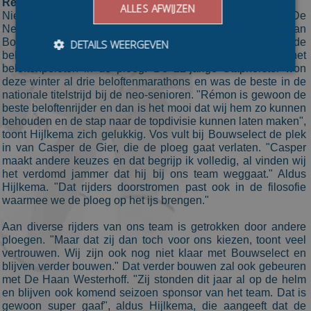
Rémon Vos vervangt Casper de Gier
ALLES AFWIJZEN
Nieuw in de topdivisieploeg zal Rémon Vos zijn. De
Nederlands Kampioen bij de neo-senioren stroomt door van
Bouwpartners, de opleidingsploeg van Bouwselect bij de
DETAILS WEERGEVEN
beloften. Met Vos krijgt Bouwselect een veelwinnaar uit het
beloftenpeloton in de ploeg. De 22-jarige Staphorster won
deze winter al drie beloftenmarathons en was de beste in de
nationale titelstrijd bij de neo-senioren. "Rémon is gewoon de
Bezoekersgegevens
Gerichte advertenties
beste beloftenrijder en dan is het mooi dat wij hem zo kunnen
behouden en de stap naar de topdivisie kunnen laten maken",
Prestatiecookies worden gebruikt om te zien hoe
toont Hijlkema zich gelukkig. Vos vult bij Bouwselect de plek
bezoekers de website gebruiken, bijv. analytische
in van Casper de Gier, die de ploeg gaat verlaten. "Casper
cookies. Deze cookies kunnen niet worden gebruikt om
een bepaalde bezoeker direct te identificeren.
maakt andere keuzes en dat begrijp ik volledig, al vinden wij
het verdomd jammer dat hij bij ons team weggaat." Aldus
Aanbieder
/
Naam
Vervaldatum
Omschrijvin
Hijlkema. "Dat rijders doorstromen past ook in de filosofie
Domein
waarmee we de ploeg op het ijs brengen."
_ga
1 jaar 1
This cookie
Google LLC
maand
name is
.schaatspeloton.nl
Aan diverse rijders van ons team is getrokken door andere
asssociated
ploegen. "Maar dat zij dan toch voor ons kiezen, toont veel
with Google
Universal
vertrouwen. Wij zijn ook nog niet klaar met Bouwselect en
Analytics -
blijven verder bouwen." Dat verder bouwen zal ook gebeuren
which is a
met De Haan Westerhoff. "Zij stonden dit jaar al op de helm
significant
update to
en blijven ook komend seizoen sponsor van het team. Dat is
Google's
gewoon super gaaf", aldus Hijlkema, die aangeeft dat de
more