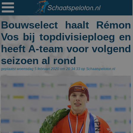

Ploegen
Bouwselect haalt Rémon
Statistieken
Vos bij topdivisieploeg en
Erelijsten
heeft A-team voor volgend
Archief
seizoen al rond
Links
geplaatst woensdag 5 februari 2020 om 20:34:33 op Schaatspeloton.nl
Colofon
Persoonsgegevens
Zoek
Mail