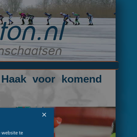
 Haak voor komend
×
 website te