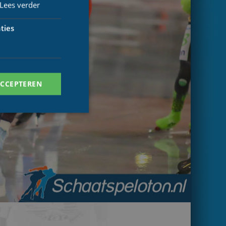
Lees verder
ties
ACCEPTEREN
. Deze cookies kunnen
ersal Analytics -
 commonly used
ish unique users by
 identifier. It is