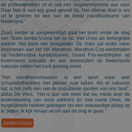
Aanbieder
/
Naam
Vervaldatum
Omschrijvin
de podiumplekken zit er ook een langetermijnvisie aan vast.
Domein
Daar heb ik een erg goed gevoel bij. Het ultieme doel is om
_ga
1 jaar 1
This cookie
Google LLC
uit te groeien tot een van de beste marathonteams van
maand
name is
.schaatspeloton.nl
Nederland."
asssociated
with Google
Universal
Zoals eerder al aangekondigd gaat het team onder de vlag
Analytics -
van Team Jumbo-Visma het ijs op, met Unox als belangrijke
which is a
significant
partner. Het team van ploegleider De Vries zal onder meer
update to
deelnemen aan het NK Marathon, Marathon Cup-wedstrijden
Google's
op Nederlandse kunstijsbanen, Grand Prix-wedstrijden op
more
commonly
buitenlands natuurijs en aan wedstrijden op Nederlands
used
natuurijs indien het hard genoeg vriest.
analytics
service. This
cookie is use
"Het marathonschaatsen is een sport waar veel
to
schaatsliefhebbers met plezier naar kijken. Als er natuurijs
distinguish
unique users
ligt, is het zelfs één van de populairste sporten van ons land",
by assigning
aldus De Vries. "Het is dan ook mooi dat we, mede door de
a randomly
ondersteuning van onze partners én met name Unox, de
generated
number as a
mogelijkheid hebben gekregen om een volwaardige ploeg op
client
te zetten. Ik kijk ernaar uit om aan de slag te gaan."
identifier. It
is included i
each page
Jumbo-Visma
request in a
site and used