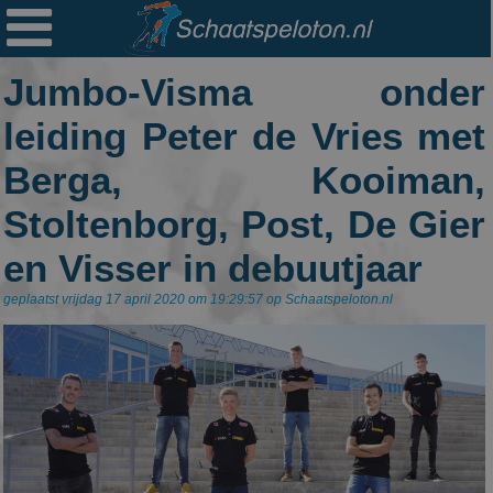

Ploegen
Jumbo-Visma onder
Statistieken
leiding Peter de Vries met
Erelijsten
Berga, Kooiman,
Archief
Stoltenborg, Post, De Gier
Links
en Visser in debuutjaar
Colofon
geplaatst vrijdag 17 april 2020 om 19:29:57 op Schaatspeloton.nl
Persoonsgegevens
Zoek
Mail