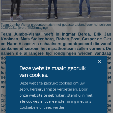
Team Jumbo-Visma presenteert zich met gepaste afstand voor het seizoen
2020/2021. (bron: TIMSimaging)
Team Jumbo-Visma heeft in Ingmar Berga, Erik Jan
Kooiman, Mats Stoltenborg, Robert Post, Casper de Gier
en Harm Visser zes schaatsers gecontracteerd die vanaf
aankomend seizoen het marathonteam zullen vormen. De
namen die al langere tijd rondgingen werden vandaag
door de ploeg bevestigd in een persbericht. Peter de
×
Vries is aangesteld als ploegleider, terwijl Diane
Deze website maakt gebruik
Valkenburg als trainer en bewegingswetenschapper gaat
fungeren. Het team, dat Unox als belangrijke partner
van cookies.
heeft, komt uit in de hoogste divisie van het
marathonschaatsen en staat onder sportieve leiding van
Deze website gebruikt cookies om uw
coach Jac Orie van Team Jumbo-Visma.
gebruikerservaring te verbeteren. Door
onze website te gebruiken, stemt u in met
De ploeg bestaat uit Ingmar Berga (35), Erik Jan Kooiman
(33), Mats Stoltenborg (27), Robert Post (27), Casper de Gier
alle cookies in overeenstemming met ons
(24) en Harm Visser (19). Met de 35-jarige Berga, 33-jarige
Cookiebeleid.
Lees verder
Kooiman, de 27-jarigen Stoltenborg en Post, 24-jarige De