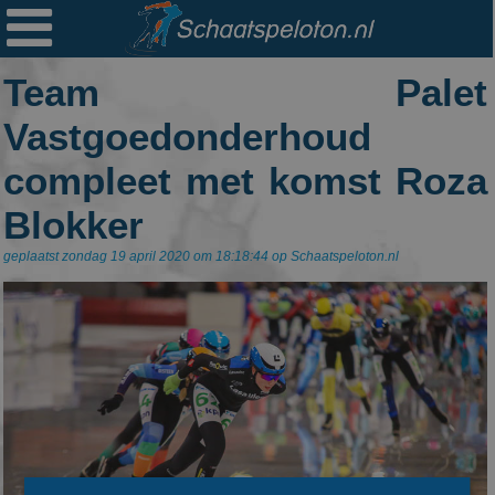

Ploegen
Team Palet
Statistieken
Vastgoedonderhoud
Erelijsten
compleet met komst Roza
Archief
Blokker
Links
geplaatst zondag 19 april 2020 om 18:18:44 op Schaatspeloton.nl
Colofon
Persoonsgegevens
Zoek
Mail