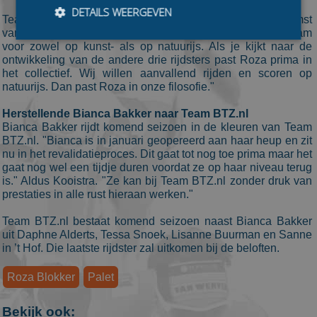
DETAILS WEERGEVEN
Teammanager Eelco Kooistra is in elk geval blij met de komst
van Blokker. "Roza is een welkome aanvulling voor het team
voor zowel op kunst- als op natuurijs. Als je kijkt naar de
ontwikkeling van de andere drie rijdsters past Roza prima in
Bezoekersgegevens
Gerichte advertenties
het collectief. Wij willen aanvallend rijden en scoren op
natuurijs. Dan past Roza in onze filosofie."
Prestatiecookies worden gebruikt om te zien hoe
bezoekers de website gebruiken, bijv. analytische
Herstellende Bianca Bakker naar Team BTZ.nl
cookies. Deze cookies kunnen niet worden gebruikt om
Bianca Bakker rijdt komend seizoen in de kleuren van Team
een bepaalde bezoeker direct te identificeren.
BTZ.nl. "Bianca is in januari geopereerd aan haar heup en zit
Aanbieder
/
nu in het revalidatieproces. Dit gaat tot nog toe prima maar het
Naam
Vervaldatum
Omschrijvin
Domein
gaat nog wel een tijdje duren voordat ze op haar niveau terug
is." Aldus Kooistra. "Ze kan bij Team BTZ.nl zonder druk van
_ga
1 jaar 1
This cookie
Google LLC
maand
name is
.schaatspeloton.nl
prestaties in alle rust hieraan werken."
asssociated
with Google
Team BTZ.nl bestaat komend seizoen naast Bianca Bakker
Universal
Analytics -
uit Daphne Alderts, Tessa Snoek, Lisanne Buurman en Sanne
which is a
in ’t Hof. Die laatste rijdster zal uitkomen bij de beloften.
significant
update to
Google's
Roza Blokker
Palet
more
commonly
used
Bekijk ook:
analytics