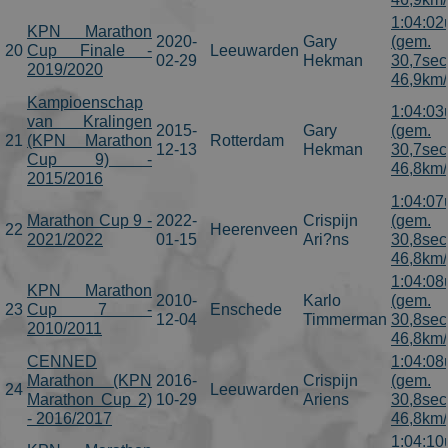
1:04:02
KPN Marathon
2020-
Gary
(gem.
20
Cup Finale -
Leeuwarden
02-29
Hekman
30,7sec
2019/2020
46,9km/
Kampioenschap
1:04:03
van Kralingen
2015-
Gary
(gem.
21
(KPN Marathon
Rotterdam
12-13
Hekman
30,7sec
Cup 9) -
46,8km/
2015/2016
1:04:07
Marathon Cup 9 -
2022-
Crispijn
(gem.
22
Heerenveen
2021/2022
01-15
Ari?ns
30,8sec
46,8km/
1:04:08
KPN Marathon
2010-
Karlo
(gem.
23
Cup 7 -
Enschede
12-04
Timmerman
30,8sec
2010/2011
46,8km/
CENNED
1:04:08
Marathon (KPN
2016-
Crispijn
(gem.
24
Leeuwarden
Marathon Cup 2)
10-29
Ariens
30,8sec
- 2016/2017
46,8km/
1:04:10