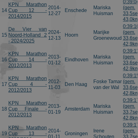
0:39:0
campaign
KPN Marathon
2014-
Mariska
(gem.
data for the
14
Cup 12 -
Enschede
sites analytic
12-27
Huisman
33,5se
2014/2015
reports. By
43,0km
default it is
set to expire
0:39:1
De Vier van
after 2 years,
2024-
Marijke
(gem.
although
15
Noord-Holland 2
Hoorn
12-13
Groenewoud
33,6se
this is
- 2024/2025
customisable
42,9km
by website
0:39:1
owners.
KPN Marathon
2013-
Mariska
(gem.
16
Cup 14 -
Eindhoven
_gid
1 dag
This cookie
Google LLC
01-12
Huisman
33,6se
name is
.schaatspeloton.nl
2012/2013
42,9km
asssociated
with Google
0:39:1
Universal
KPN Marathon
2012-
Foske Tamar
(gem.
Analytics.
17
Cup 4 -
Den Haag
This appears
11-03
van der Wal
33,6se
2012/2013
to be a new
42,8km
cookie and a
of Spring
0:39:1
KPN Marathon
2017 no
2013-
Mariska
(gem.
information
18
Cup Finale -
Amsterdam
01-19
Huisman
33,7se
is available
2012/2013
from Google
42,8km
It appears to
0:39:1
store and
KPN Marathon
update a
2014-
Irene
(gem.
19
Cup 13 -
Groningen
unique value
01-11
Schouten
33,7se
for each pag