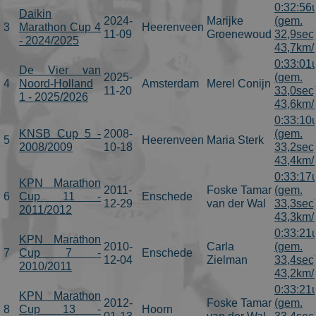
0:32:56
Daikin
2024-
Marijke
(gem.
3
Marathon Cup 4
Heerenveen
11-09
Groenewoud
32,9sec
- 2024/2025
43,7km/
0:33:01
De Vier van
2025-
(gem.
4
Noord-Holland
Amsterdam
Merel Conijn
11-20
33,0sec
1 - 2025/2026
43,6km/
0:33:10
KNSB Cup 5 -
2008-
(gem.
5
Heerenveen
Maria Sterk
2008/2009
10-18
33,2sec
43,4km/
0:33:17
KPN Marathon
2011-
Foske Tamar
(gem.
6
Cup 11 -
Enschede
12-29
van der Wal
33,3sec
2011/2012
43,3km/
0:33:21
KPN Marathon
2010-
Carla
(gem.
7
Cup 7 -
Enschede
12-04
Zielman
33,4sec
2010/2011
43,2km/
0:33:21
KPN Marathon
2012-
Foske Tamar
(gem.
8
Cup 13 -
Hoorn