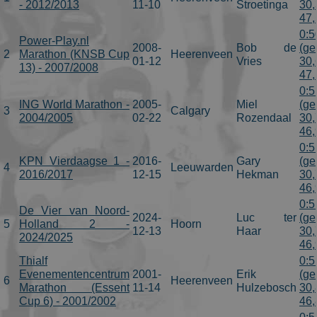
- 2012/2013
11-10
Stroetinga
30,
47,
0:5
Power-Play.nl
2008-
Bob de
(ge
2
Marathon (KNSB Cup
Heerenveen
01-12
Vries
30,
13) - 2007/2008
47,
0:5
ING World Marathon -
2005-
Miel
(ge
3
Calgary
2004/2005
02-22
Rozendaal
30,
46,
0:5
KPN Vierdaagse 1 -
2016-
Gary
(ge
4
Leeuwarden
2016/2017
12-15
Hekman
30,
46,
0:5
De Vier van Noord-
2024-
Luc ter
(ge
5
Holland 2 -
Hoorn
12-13
Haar
30,
2024/2025
46,
Thialf
0:5
Evenementencentrum
2001-
Erik
(ge
6
Heerenveen
Marathon (Essent
11-14
Hulzebosch
30,
Cup 6) - 2001/2002
46,