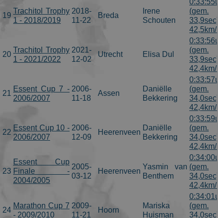
0:33:55
Trachitol Trophy
2018-
Irene
(gem.
19
Breda
1 - 2018/2019
11-22
Schouten
33,9sec
42,5km/
0:33:56
Trachitol Trophy
2021-
(gem.
20
Utrecht
Elisa Dul
1 - 2021/2022
12-02
33,9sec
42,4km/
0:33:57
Essent Cup 7 -
2006-
Daniëlle
(gem.
21
Assen
2006/2007
11-18
Bekkering
34,0sec
42,4km/
0:33:59
Essent Cup 10 -
2006-
Daniëlle
(gem.
22
Heerenveen
2006/2007
12-09
Bekkering
34,0sec
42,4km/
0:34:00
Essent Cup
2005-
Yasmin van
(gem.
23
Finale -
Heerenveen
03-12
Benthem
34,0sec
2004/2005
42,4km/
0:34:01
Marathon Cup 7
2009-
Mariska
(gem.
24
Hoorn
- 2009/2010
11-21
Huisman
34,0sec