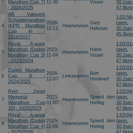
Marathon Cup 7)
11-30
Visser
30,1sec
- 2024/2025
47,8km/
AB Vakwerk
1:02:56
Schaatsmarathon
2016-
Gary
(gem.
4
(KPN Marathon
Heerenveen
11-12
Hekman
30,2sec
Cup 4) -
45,3km/
2016/2017
Royal A-ware
1:03:01
Marathon (Daikin
2023-
Harm
(gem.
5
Heerenveen
Marathon Cup 3)
11-04
Visser
30,2sec
- 2023/2024
47,6km/
1:03:01
Daikin Marathon
2024-
Bart
(gem.
6
Cup 8 -
Leeuwarden
12-07
Hoolwerf
30,2sec
2024/2025
47,6km/
Rein Zwart
1:03:04
Memorial
2023-
Sjoerd den
(gem.
7
Heerenveen
(Marathon Cup
01-07
Hertog
30,3sec
10) - 2022/2023
47,6km/
Royal A-ware
1:03:04
Marathon (Daikin
2025-
Sjoerd den
(gem.
8
Heerenveen
Marathon Cup 4)
11-08
Hertog
30,3sec
- 2025/2026
47,6km/