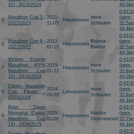
11) - 2023/2024
44,5km
0:43:1
Marathon Cup 3 -
2022-
Irene
(gem.
5
Heerenveen
2022/2023
11-05
Schouten
32,5se
44,4km
0:43:2
Marathon Cup 9 -
2022-
Bianca
(gem.
6
Heerenveen
2021/2022
01-15
Bakker
32,5se
44,3km
Victron Energy
0:43:2
Marathon (KPN
2019-
Irene
(gem.
7
Heerenveen
Marathon Cup
01-12
Schouten
32,6se
10) - 2018/2019
44,2km
0:43:3
Daikin Marathon
2024-
Irene
(gem.
8
Cup Finale -
Leeuwarden
03-03
Schouten
32,6se
2023/2024
44,1km
Rein Zwart
0:43:3
Memorial (Daikin
2025-
Marijke
(gem.
9
Heerenveen
Marathon Cup
02-08
Groenewoud
32,7se
14) - 2024/2025
44,1km
0:43:3
Daikin Marathon