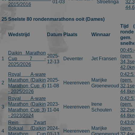
01-03
Stroetinga
32,3
2015/2016
44,
25 Snelste 80 rondenmarathons ooit (Dames)
Tijd 
ronde 
Wedstrijd
Datum
Plaats
Winnaar
gem.
snelhe
00:45:
Daikin Marathon
2025-
(gem.
1
Cup 7 -
Deventer
Jet Fransen
12-13
34,3se
2025/2026
42,0km
Royal A-ware
0:42:5
Marathon (Daikin
2025-
Marijke
(gem.
2
Heerenveen
Marathon Cup 4)
11-08
Groenewoud
32,1se
- 2025/2026
44,8km
Royal A-ware
0:42:5
Marathon (Daikin
2023-
Irene
(gem.
3
Heerenveen
Marathon Cup 3)
11-04
Schouten
32,2se
- 2023/2024
44,8km
Rein Zwart
0:43:0
Bokaal (Daikin
2024-
Marijke
(gem.
4
Heerenveen
Marathon Cup
01-13
Groenewoud
32,4se