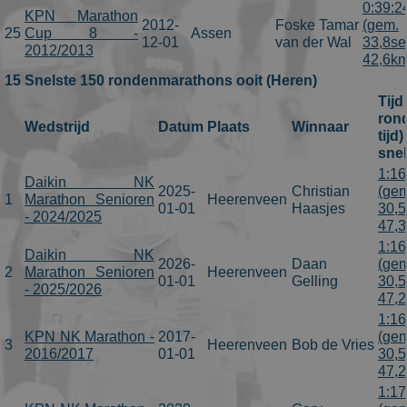
0:39:2
KPN Marathon
2012-
Foske Tamar
(gem.
25
Cup 8 -
Assen
12-01
van der Wal
33,8se
2012/2013
42,6km
15 Snelste 150 rondenmarathons ooit (Heren)
Tijd
ron
Wedstrijd
Datum
Plaats
Winnaar
tijd
sne
1:16
Daikin NK
2025-
Christian
(gem
1
Marathon Senioren
Heerenveen
01-01
Haasjes
30,5
- 2024/2025
47,
1:16
Daikin NK
2026-
Daan
(gem
2
Marathon Senioren
Heerenveen
01-01
Gelling
30,5
- 2025/2026
47,
1:16
KPN NK Marathon -
2017-
(gem
3
Heerenveen
Bob de Vries
2016/2017
01-01
30,5
47,
1:17