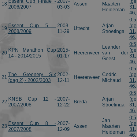
Essent Cup Finale -
2007-
(ge
18
Assen
Maarten
2006/2007
03-03
31,
Heideman
46,
0:5
Essent Cup 5 -
2008-
Arjan
(ge
19
Utrecht
2008/2009
11-29
Stroetinga
31,
46,
0:5
Leander
KPN Marathon Cup
2015-
(ge
20
Heerenveen
van der
14 - 2014/2015
01-17
31,
Geest
46,
0:5
The Greenery Six
2002-
Cedric
(ge
21
Heerenveen
(dag 2) - 2002/2003
12-11
Michaud
31,
46,
0:5
KNSB Cup 12 -
2007-
Arjan
(ge
22
Breda
2007/2008
12-22
Stroetinga
31,
46,
0:5
Jan
Essent Cup 8 -
2007-
(ge
23
Assen
Maarten
2007/2008
12-09
31,
Heideman
46,