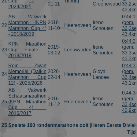
21
Cup 12 -
Tilburg
01-11
Groenewoud
33,2se
2024/2025
43,4km
AB Vakwerk
0:44:1
Marathon (KPN
2018-
Irene
(gem.
22
Heerenveen
Marathon Cup 4)
11-10
Schouten
33,2se
- 2018/2019
43,4km
0:44:2
KPN Marathon
2019-
Irene
(gem.
23
Cup Finale -
Leeuwarden
03-02
Schouten
33.3se
2018/2019
43.3km
Rein Zwart
0:44:3
Memorial (Daikin
2026-
Gioya
(gem.
24
Heerenveen
Marathon Cup
02-14
Lancee
33,4se
12) - 2025/2026
43,1km
AB Vakwerk
0:44:3
Schaatsmarathon
2016-
Irene
(gem.
25
(KPN Marathon
Heerenveen
11-12
Schouten
33,4se
Cup 4) -
40,9km
2016/2017
25 Snelste 100 rondenmarathons ooit (Heren Eerste Divisi
Tijd