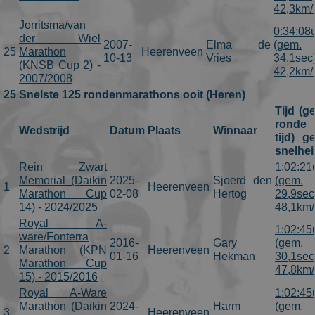
42,3km/
Jorritsma/van
0:34:08
der Wiel
2007-
Elma de
(gem.
25
Marathon
Heerenveen
10-13
Vries
34,1sec
(KNSB Cup 2) -
42,2km/
2007/2008
25 Snelste 125 rondenmarathons ooit (Heren)
Tijd (g
ronde
Wedstrijd
Datum
Plaats
Winnaar
tijd) g
snelhei
Rein Zwart
1:02:21
Memorial (Daikin
2025-
Sjoerd den
(gem.
1
Heerenveen
Marathon Cup
02-08
Hertog
29,9sec
14) - 2024/2025
48,1km/
Royal A-
1:02:45
ware/Fonterra
2016-
Gary
(gem.
2
Marathon (KPN
Heerenveen
01-16
Hekman
30,1sec
Marathon Cup
47,8km/
15) - 2015/2016
Royal A-Ware
1:02:45
Marathon (Daikin
2024-
Harm
(gem.
3
Heerenveen