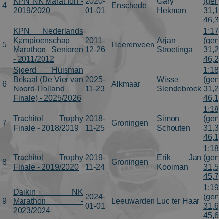
KPN NK Marathon -
2020-
Gary
(gem
4
Enschede
2019/2020
01-01
Hekman
31,1
46,
KPN Nederlands
1:17
Kampioenschap
2011-
Arjan
(gem
5
Heerenveen
Marathon Senioren
12-26
Stroetinga
31,2
- 2011/2012
46,
Sjoerd Huisman
1:18
Bokaal (De Vier van
2025-
Wisse
(gem
6
Alkmaar
Noord-Holland
11-23
Slendebroek
31,2
Finale) - 2025/2026
46,
1:18
Trachitol Trophy
2018-
Simon
(gem
7
Groningen
Finale - 2018/2019
11-25
Schouten
31,3
46,
1:18
Trachitol Trophy
2019-
Erik Jan
(gem
8
Groningen
Finale - 2019/2020
11-24
Kooiman
31,5
45,
1:19
Daikin NK
2024-
(gem
9
Marathon -
Leeuwarden
Luc ter Haar
01-01
31,6
2023/2024
45,