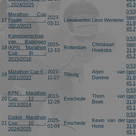
- 2024/2025
45,
0:53
Marathon Cup
2023-
(gem
17
Finale -
Leeuwarden
Leon Wenteler
03-11
31,8
2022/2023
45,
Kampioenschap
0:53
van Kralingen
2015-
Christiaan
(gem
18
(KPN Marathon
Rotterdam
12-13
Hoekstra
31,9
Cup 9) -
45,
2015/2016
0:53
Marathon Cup 6 -
2021-
Arjen van
(gem
19
Tilburg
2021/2022
11-27
Damme
31,9
45,
0:53
KPN Marathon
2013-
Thom van
(gem
20
Cup 12 -
Enschede
12-28
Beek
31,9
2013/2014
45,
0:53
Daikin Marathon
2025-
Kevin van der
(gem
21
Cup 10 -
Enschede
01-04
Horst
31,9
2024/2025
45,