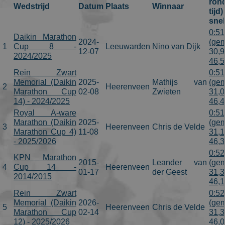
ron
Wedstrijd
Datum
Plaats
Winnaar
tijd
sne
0:51
Daikin Marathon
2024-
(gem
1
Cup 8 -
Leeuwarden
Nino van Dijk
12-07
30,9
2024/2025
46,
Rein Zwart
0:51
Memorial (Daikin
2025-
Mathijs van
(gem
2
Heerenveen
Marathon Cup
02-08
Zwieten
31,0
14) - 2024/2025
46,
Royal A-ware
0:51
Marathon (Daikin
2025-
(gem
3
Heerenveen
Chris de Velde
Marathon Cup 4)
11-08
31,1
- 2025/2026
46,
0:52
KPN Marathon
2015-
Leander van
(gem
4
Cup 14 -
Heerenveen
01-17
der Geest
31,3
2014/2015
46,
Rein Zwart
0:52
Memorial (Daikin
2026-
(gem
5
Heerenveen
Chris de Velde
Marathon Cup
02-14
31,3
12) - 2025/2026
46,