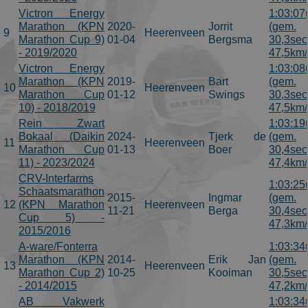
Victron Energy
1:03:07
Marathon (KPN
2020-
Jorrit
(gem.
9
Heerenveen
Marathon Cup 9)
01-04
Bergsma
30,3sec
- 2019/2020
47,5km/
Victron Energy
1:03:08
Marathon (KPN
2019-
Bart
(gem.
10
Heerenveen
Marathon Cup
01-12
Swings
30,3sec
10) - 2018/2019
47,5km/
Rein Zwart
1:03:19
Bokaal (Daikin
2024-
Tjerk de
(gem.
11
Heerenveen
Marathon Cup
01-13
Boer
30,4sec
11) - 2023/2024
47,4km/
CRV-Interfarms
1:03:25
Schaatsmarathon
2015-
Ingmar
(gem.
12
(KPN Marathon
Heerenveen
11-21
Berga
30,4sec
Cup 5) -
47,3km/
2015/2016
A-ware/Fonterra
1:03:34
Marathon (KPN
2014-
Erik Jan
(gem.
13
Heerenveen
Marathon Cup 2)
10-25
Kooiman
30,5sec
- 2014/2015
47,2km/
AB Vakwerk
1:03:34