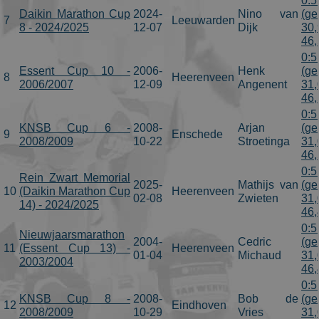
0:5
Daikin Marathon Cup
2024-
Nino van
(ge
7
Leeuwarden
8 - 2024/2025
12-07
Dijk
30,
46,
0:5
Essent Cup 10 -
2006-
Henk
(ge
8
Heerenveen
2006/2007
12-09
Angenent
31,
46,
0:5
KNSB Cup 6 -
2008-
Arjan
(ge
9
Enschede
2008/2009
10-22
Stroetinga
31,
46,
0:5
Rein Zwart Memorial
2025-
Mathijs van
(ge
10
(Daikin Marathon Cup
Heerenveen
02-08
Zwieten
31,
14) - 2024/2025
46,
0:5
Nieuwjaarsmarathon
2004-
Cedric
(ge
11
(Essent Cup 13) -
Heerenveen
01-04
Michaud
31,
2003/2004
46,
0:5
KNSB Cup 8 -
2008-
Bob de
(ge
12
Eindhoven
2008/2009
10-29
Vries
31,