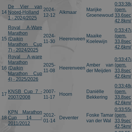
0:33:38
De Vier van
2024-
Marijke
(gem.
14
Noord-Holland
Alkmaar
12-12
Groenewoud
33,6sec
1 - 2024/2025
42,8km/
Royal A-Ware
0:33:47
Marathon
2024-
Maaike
(gem.
15
(Daikin
Heerenveen
11-30
Koelewijn
33,8sec
Marathon Cup
42,6km/
7) - 2024/2025
Royal A-ware
0:33:47
Marathon
2025-
Amber van
(gem.
16
(Daikin
Heerenveen
11-08
der Meijden
33,8sec
Marathon Cup
42,6km/
4) - 2025/2026
0:33:48
KNSB Cup 7 -
2007-
Daniëlle
(gem.
17
Hoorn
2007/2008
11-17
Bekkering
33.8sec
42.6km/
0:33:55
KPN Marathon
2012-
Foske Tamar
(gem.
18
Cup 14 -
Deventer
01-14
van der Wal
33,9sec
2011/2012
42,5km/