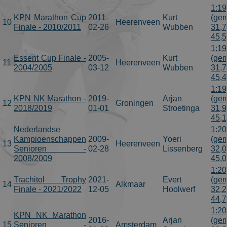
1:19
KPN Marathon Cup
2011-
Kurt
(gem
10
Heerenveen
Finale - 2010/2011
02-26
Wubben
31,7
45,
1:19
Essent Cup Finale -
2005-
Kurt
(gem
11
Heerenveen
2004/2005
03-12
Wubben
31,7
45,
1:19
KPN NK Marathon -
2019-
Arjan
(gem
12
Groningen
2018/2019
01-01
Stroetinga
31,9
45,
Nederlandse
1:20
Kampioenschappen
2009-
Yoeri
(gem
13
Heerenveen
Senioren -
02-28
Lissenberg
32,0
2008/2009
45,
1:20
Trachitol Trophy
2021-
Evert
(gem
14
Alkmaar
Finale - 2021/2022
12-05
Hoolwerf
32,2
44,
1:20
KPN NK Marathon
2016-
Arjan
(gem
15
Senioren -
Amsterdam