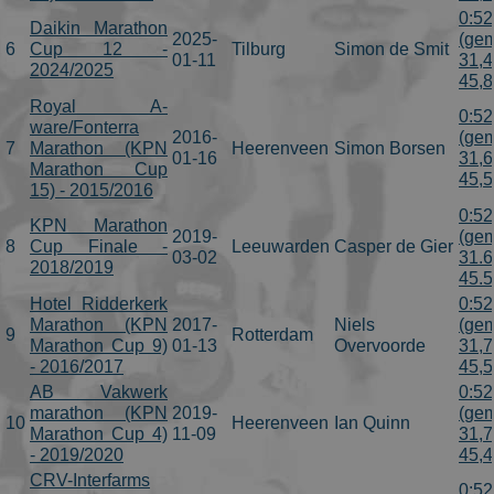
0:52
Daikin Marathon
2025-
(gem
6
Cup 12 -
Tilburg
Simon de Smit
01-11
31,4
2024/2025
45,
Royal A-
0:52
ware/Fonterra
2016-
(gem
7
Marathon (KPN
Heerenveen
Simon Borsen
01-16
31,6
Marathon Cup
45,
15) - 2015/2016
0:52
KPN Marathon
2019-
(gem
8
Cup Finale -
Leeuwarden
Casper de Gier
03-02
31.6
2018/2019
45.
Hotel Ridderkerk
0:52
Marathon (KPN
2017-
Niels
(gem
9
Rotterdam
Marathon Cup 9)
01-13
Overvoorde
31,7
- 2016/2017
45,
AB Vakwerk
0:52
marathon (KPN
2019-
(gem
10
Heerenveen
Ian Quinn
Marathon Cup 4)
11-09
31,7
- 2019/2020
45,
CRV-Interfarms
0:52