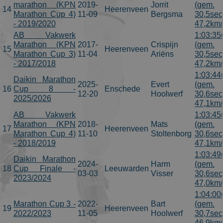
marathon (KPN
2019-
Jorrit
(gem.
14
Heerenveen
Marathon Cup 4)
11-09
Bergsma
30,5sec
- 2019/2020
47,2km/
AB Vakwerk
1:03:35
Marathon (KPN
2017-
Crispijn
(gem.
15
Heerenveen
Marathon Cup 3)
11-04
Ariëns
30,5sec
- 2017/2018
47,2km/
1:03:44
Daikin Marathon
2025-
Evert
(gem.
16
Cup 8 -
Enschede
12-20
Hoolwerf
30,6sec
2025/2026
47,1km/
AB Vakwerk
1:03:45
Marathon (KPN
2018-
Mats
(gem.
17
Heerenveen
Marathon Cup 4)
11-10
Stoltenborg
30,6sec
- 2018/2019
47,1km/
1:03:49
Daikin Marathon
2024-
Harm
(gem.
18
Cup Finale -
Leeuwarden
03-03
Visser
30,6sec
2023/2024
47,0km/
1:04:00
Marathon Cup 3 -
2022-
Bart
(gem.
19
Heerenveen
2022/2023
11-05
Hoolwerf
30,7sec
46,9km/