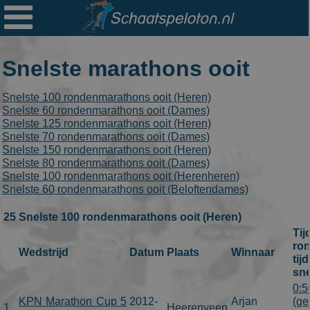

Ploegen
Statistieken
Snelste marathons ooit
Erelijsten
Snelste 100 rondenmarathons ooit (Heren)
Archief
Snelste 60 rondenmarathons ooit (Dames)
Snelste 125 rondenmarathons ooit (Heren)
Links
Snelste 70 rondenmarathons ooit (Dames)
Snelste 150 rondenmarathons ooit (Heren)
Colofon
Snelste 80 rondenmarathons ooit (Dames)
Snelste 100 rondenmarathons ooit (Herenheren)
Snelste 60 rondenmarathons ooit (Beloftendames)
Persoonsgegevens
25 Snelste 100 rondenmarathons ooit (Heren)
Zoek
Tij
Mail
ro
Wedstrijd
Datum
Plaats
Winnaar
tij
sne
0:5
KPN Marathon Cup 5
2012-
Arjan
(ge
1
Heerenveen