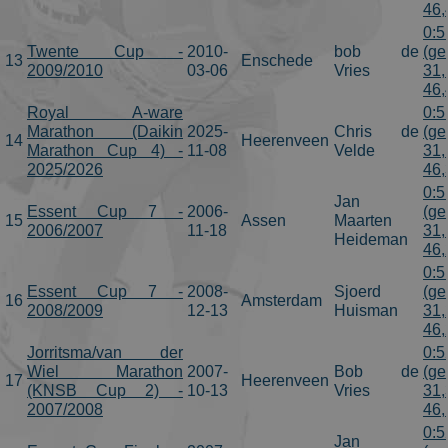
46,
0:5
Twente Cup -
2010-
bob de
(ge
13
Enschede
2009/2010
03-06
Vries
31,
46,
Royal A-ware
0:5
Marathon (Daikin
2025-
Chris de
(ge
14
Heerenveen
Marathon Cup 4) -
11-08
Velde
31,
2025/2026
46,
0:5
Jan
Essent Cup 7 -
2006-
(ge
15
Assen
Maarten
2006/2007
11-18
31,
Heideman
46,
0:5
Essent Cup 7 -
2008-
Sjoerd
(ge
16
Amsterdam
2008/2009
12-13
Huisman
31,
46,
Jorritsma/van der
0:5
Wiel Marathon
2007-
Bob de
(ge
17
Heerenveen
(KNSB Cup 2) -
10-13
Vries
31,
2007/2008
46,
0:5
Jan