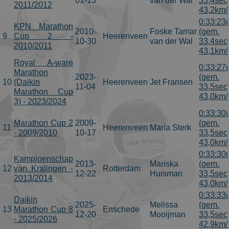
01-13
van der Wal
33,4sec
2011/2012
43,2km/
0:33:23
KPN Marathon
2010-
Foske Tamar
(gem.
9
Cup 2 -
Heerenveen
10-30
van der Wal
33,4sec
2010/2011
43,1km/
Royal A-ware
0:33:27
Marathon
2023-
(gem.
10
(Daikin
Heerenveen
Jet Fransen
11-04
33,5sec
Marathon Cup
43,0km/
3) - 2023/2024
0:33:30
Marathon Cup 2
2009-
(gem.
11
Heerenveen
Maria Sterk
- 2009/2010
10-17
33,5sec
43,0km/
0:33:30
Kampioenschap
2013-
Mariska
(gem.
12
van Kralingen -
Rotterdam
12-22
Huisman
33,5sec
2013/2014
43,0km/
0:33:33
Daikin
2025-
Melissa
(gem.
13
Marathon Cup 8
Enschede
12-20
Mooijman
33,5sec
- 2025/2026
42,9km/