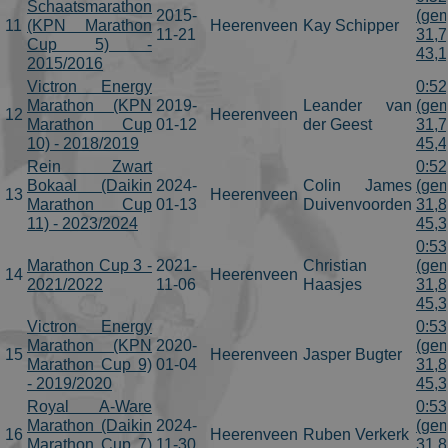
Schaatsmarathon
2015-
(gem
11
(KPN Marathon
Heerenveen
Kay Schipper
11-21
31,7
Cup 5) -
43,
2015/2016
Victron Energy
0:52
Marathon (KPN
2019-
Leander van
(gem
12
Heerenveen
Marathon Cup
01-12
der Geest
31,7
10) - 2018/2019
45,
Rein Zwart
0:52
Bokaal (Daikin
2024-
Colin James
(gem
13
Heerenveen
Marathon Cup
01-13
Duivenvoorden
31,8
11) - 2023/2024
45,
0:53
Marathon Cup 3 -
2021-
Christian
(gem
14
Heerenveen
2021/2022
11-06
Haasjes
31,8
45,
Victron Energy
0:53
Marathon (KPN
2020-
(gem
15
Heerenveen
Jasper Bugter
Marathon Cup 9)
01-04
31,8
- 2019/2020
45,
Royal A-Ware
0:53
Marathon (Daikin
2024-
(gem
16
Heerenveen
Ruben Verkerk
Marathon Cup 7)
11-30
31,8