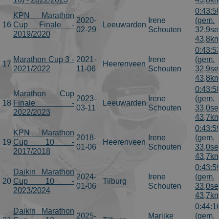
0:43:5
KPN Marathon
2020-
Irene
(gem.
16
Cup Finale -
Leeuwarden
02-29
Schouten
32,9se
2019/2020
43,8km
0:43:5
Marathon Cup 3 -
2021-
Irene
(gem.
17
Heerenveen
2021/2022
11-06
Schouten
32,9se
43,8km
0:43:5
Marathon Cup
2023-
Irene
(gem.
18
Finale -
Leeuwarden
03-11
Schouten
33,0se
2022/2023
43,7km
0:43:5
KPN Marathon
2018-
Irene
(gem.
19
Cup 10 -
Heerenveen
01-06
Schouten
33,0se
2017/2018
43,7km
0:43:5
Daikin Marathon
2024-
Irene
(gem.
20
Cup 10 -
Tilburg
01-06
Schouten
33,0se
2023/2024
43,7km
0:44:1
Daikin Marathon
2025-
Marijke
(gem.