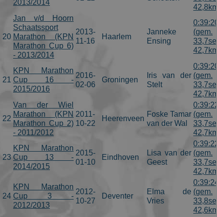
2013/2014
42,8km
visited.
Jan v/d Hoorn
_ga_FJW480MXR8
.schaatspeloton.nl
1 jaar 1
This cookie is
0:39:2
Schaatssport
maand
used by
2013-
Janneke
(gem.
Google
20
Marathon (KPN
Haarlem
11-16
Ensing
33,7se
Analytics to
Marathon Cup 6)
persist
42,7km
- 2013/2014
session state.
0:39:2
KPN Marathon
2016-
Iris van der
(gem.
21
Cup 16 -
Groningen
02-06
Stelt
33,7se
2015/2016
42,7km
Van der Wiel
0:39:2
Marathon (KPN
2011-
Foske Tamar
(gem.
22
Heerenveen
Marathon Cup 2)
10-22
van der Wal
33,7se
Aanbieder
/
- 2011/2012
42,7km
Naam
Vervaldatum
Omsc
Domein
0:39:2
KPN Marathon
_gat_gtag_UA_2799470_1
.schaatspeloton.nl
55 seconden
Goog
2015-
Lisa van der
(gem.
23
Cup 13 -
Eindhoven
Adse
01-10
Geest
33,7se
2014/2015
42,7km
0:39:2
KPN Marathon
2012-
Elma de
(gem.
24
Cup 3 -
Deventer
10-27
Vries
33,8se
2012/2013
42,6km