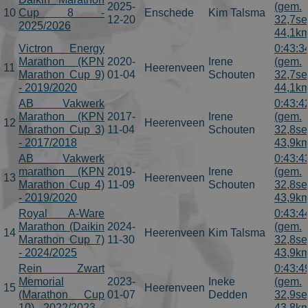
2025-
(gem.
10
Cup 8 -
Enschede
Kim Talsma
12-20
32,7se
2025/2026
44,1km
Victron Energy
0:43:3
Marathon (KPN
2020-
Irene
(gem.
11
Heerenveen
Marathon Cup 9)
01-04
Schouten
32,7se
- 2019/2020
44,1km
AB Vakwerk
0:43:4
Marathon (KPN
2017-
Irene
(gem.
12
Heerenveen
Marathon Cup 3)
11-04
Schouten
32,8se
- 2017/2018
43,9km
AB Vakwerk
0:43:4
marathon (KPN
2019-
Irene
(gem.
13
Heerenveen
Marathon Cup 4)
11-09
Schouten
32,8se
- 2019/2020
43,9km
Royal A-Ware
0:43:4
Marathon (Daikin
2024-
(gem.
14
Heerenveen
Kim Talsma
Marathon Cup 7)
11-30
32,8se
- 2024/2025
43,9km
Rein Zwart
0:43:4
Memorial
2023-
Ineke
(gem.
15
Heerenveen
(Marathon Cup
01-07
Dedden
32,9se
10) - 2022/2023
43,8km