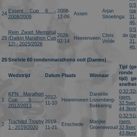
0:5
Essent Cup 6 -
2008-
Arjan
(ge
24
Assen
2008/2009
12-06
Stroetinga
31,
46,
0:5
Rein Zwart Memorial
2026-
Chris de
(ge
25
(Daikin Marathon Cup
Heerenveen
02-14
Velde
31,
12) - 2025/2026
46,
25 Snelste 60 rondenmarathons ooit (Dames)
Tijd (g
ronde
Wedstrijd
Datum
Plaats
Winnaar
tijd) g
snelhei
0:32:32
KPN Marathon
Daniëlle
2012-
(gem.
1
Cup 5 -
Heerenveen
Lissenberg-
11-10
32,5sec
2012/2013
Bekkering
44,3km/
0:32:51
Trachitol Trophy
2019-
Marijke
(gem.
2
Enschede
1 - 2019/2020
11-21
Groenewoud
32,8sec
43,8km/