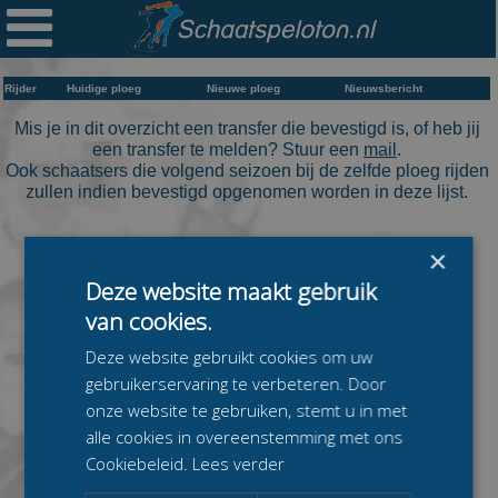

Ploegen
Statistieken
Rijder
Huidige ploeg
Nieuwe ploeg
Nieuwsbericht
Erelijsten
Mis je in dit overzicht een transfer die bevestigd is, of heb jij
een transfer te melden? Stuur een
mail
.
Ook schaatsers die volgend seizoen bij de zelfde ploeg rijden
Archief
zullen indien bevestigd opgenomen worden in deze lijst.
Links
×
Colofon
Deze website maakt gebruik
Persoonsgegevens
van cookies.
Zoek
Deze website gebruikt cookies om uw
gebruikerservaring te verbeteren. Door
Mail
onze website te gebruiken, stemt u in met
alle cookies in overeenstemming met ons
Cookiebeleid.
Lees verder