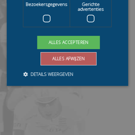
Bezoekersgegevens
Gerichte
advertenties
ALLES ACCEPTEREN
ALLES AFWIJZEN
DETAILS WEERGEVEN
Bezoekersgegevens
Gerichte advertenties
Prestatiecookies worden gebruikt om te zien hoe
bezoekers de website gebruiken, bijv. analytische
cookies. Deze cookies kunnen niet worden gebruikt om
een bepaalde bezoeker direct te identificeren.
Aanbieder
/