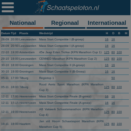

Ploegen
Statistieken
Nationaal
Regionaal
Internationaal
Erelijsten
Datum
Tijd
Plaats
Wedstrijd
H
D
B
M
28-09
20:00
Leeuwarden
Mass Start Competitie I (B-groep)
16
16
Archief
28-09
20:50
Leeuwarden
Mass Start Competitie I (A-groep)
16
16
22-10
19:00
Amsterdam
45e Jaap Eden Trofee (KPN Marathon Cup 1)
125
80
100
Links
29-10
19:00
Leeuwarden
CENNED Marathon (KPN Marathon Cup 2)
125
80
100
30-10
18:00
Groningen
Mass Start Competitie II (A-groep)
16
16
Colofon
30-10
19:00
Groningen
Mass Start Competitie II (B-Groep)
16
16
05-11
17:00
Tilburg
Regiotop 1
50
Persoonsgegevens
Ruud Aerts Sport Marathon (KPN Marathon
05-11
18:00
Tilburg
125
80
100
Cup 3)
Zoek
12-11
17:00
Heerenveen
Mass Start Competitie Finale (B-groep)
16
16
Mail
12-11
17:15
Heerenveen
Mass Start Competitie Finale (A-groep)
16
16
AB Vakwerk Schaatsmarathon (KPN Marathon
12-11
19:00
Heerenveen
125
80
100
Cup 4)
Jan v/d Hoorn Schaatssport Marathon (KPN
19-11
18:00
Haarlem
125
80
100
Marathon Cup 5)