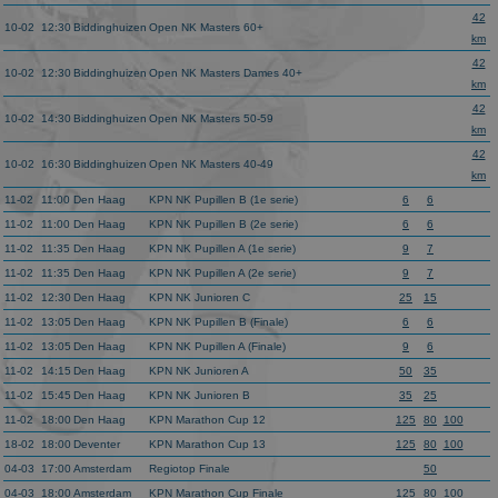
Aanbieder
/
Naam
Vervaldatum
Omschrijvin
Domein
42
10-02
12:30
Biddinghuizen
Open NK Masters 60+
km
_ga
1 jaar 1
This cookie
Google LLC
42
maand
name is
.schaatspeloton.nl
10-02
12:30
Biddinghuizen
Open NK Masters Dames 40+
asssociated
km
with Google
42
Universal
10-02
14:30
Biddinghuizen
Open NK Masters 50-59
Analytics -
km
which is a
42
significant
10-02
16:30
Biddinghuizen
Open NK Masters 40-49
update to
km
Google's
11-02
11:00
Den Haag
KPN NK Pupillen B (1e serie)
6
6
more
commonly
11-02
11:00
Den Haag
KPN NK Pupillen B (2e serie)
6
6
used
11-02
11:35
Den Haag
KPN NK Pupillen A (1e serie)
9
7
analytics
service. This
11-02
11:35
Den Haag
KPN NK Pupillen A (2e serie)
9
7
cookie is use
11-02
12:30
Den Haag
KPN NK Junioren C
25
15
to
distinguish
11-02
13:05
Den Haag
KPN NK Pupillen B (Finale)
6
6
unique users
by assigning
11-02
13:05
Den Haag
KPN NK Pupillen A (Finale)
9
6
a randomly
11-02
14:15
Den Haag
KPN NK Junioren A
50
35
generated
number as a
11-02
15:45
Den Haag
KPN NK Junioren B
35
25
client
11-02
18:00
Den Haag
KPN Marathon Cup 12
125
80
100
identifier. It
is included i
18-02
18:00
Deventer
KPN Marathon Cup 13
125
80
100
each page
04-03
17:00
Amsterdam
Regiotop Finale
50
request in a
site and used
04-03
18:00
Amsterdam
KPN Marathon Cup Finale
125
80
100