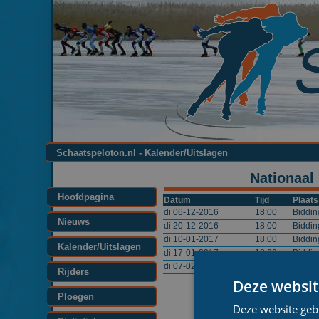
Schaatspeloton.nl - Kalender/Uitslagen
Nationaal
Hoofdpagina
Datum
Tijd
Plaats
di 06-12-2016
18:00
Biddin
Nieuws
di 20-12-2016
18:00
Biddin
di 10-01-2017
18:00
Biddin
Kalender/Uitslagen
di 17-01-2017
18:00
Biddin
di 07-02-2017
18:00
Biddin
Rijders
Deze websit
Ploegen
Deze website geb