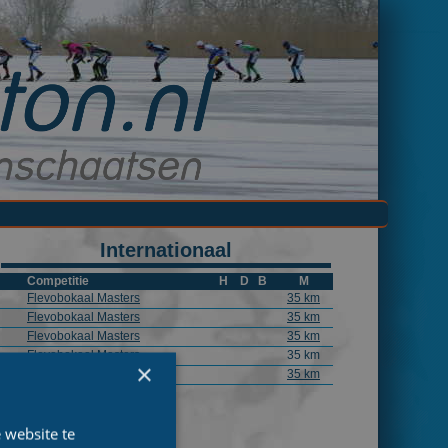
Internationaal
Competitie
H
D
B
M
Flevobokaal Masters
35 km
Flevobokaal Masters
35 km
Flevobokaal Masters
35 km
Flevobokaal Masters
35 km
×
Flevobokaal Masters
35 km
 website te