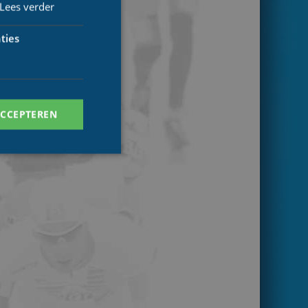
Lees verder
ties
ACCEPTEREN
. Deze cookies kunnen
ersal Analytics -
 commonly used
ish unique users by
 identifier. It is