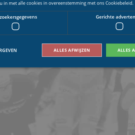
 u in met alle cookies in overeenstemming met ons Cookiebeleid.
zoekersgegevens
Gerichte adverten
ERGEVEN
ALLES AFWIJZEN
ALLES 
Bezoekersgegevens
Gerichte advertenties
den gebruikt om te zien hoe bezoekers de website gebruiken, bijv. analytische cookies
om een bepaalde bezoeker direct te identificeren.
Aanbieder
/
Vervaldatum
Omschrijving
Domein
1 jaar 1
This cookie name is asssociated with Google Univ
Google LLC
maand
which is a significant update to Google's more
.schaatspeloton.nl
analytics service. This cookie is used to distingu
assigning a randomly generated number as a client