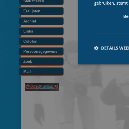
Statistieken
gebruiken, stemt
Erelijsten
Be
Archief
Links
Colofon
DETAILS WE
Persoonsgegevens
Zoek
Mail
Prestatiecookies wor
niet worden gebruikt 
Naam
_ga