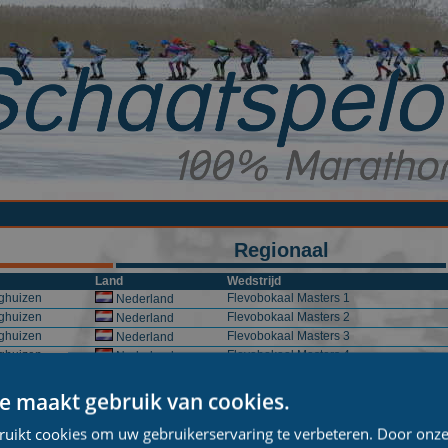
Regionaal
Land
Wedstrijd
ghuizen
Flevobokaal Masters 1
Nederland
ghuizen
Flevobokaal Masters 2
Nederland
ghuizen
Flevobokaal Masters 3
Nederland
ghuizen
Flevobokaal Masters 4
Nederland
ghuizen
Flevobokaal Masters Finale
Nederland
e maakt gebruik van cookies.
ruikt cookies om uw gebruikerservaring te verbeteren. Door onze