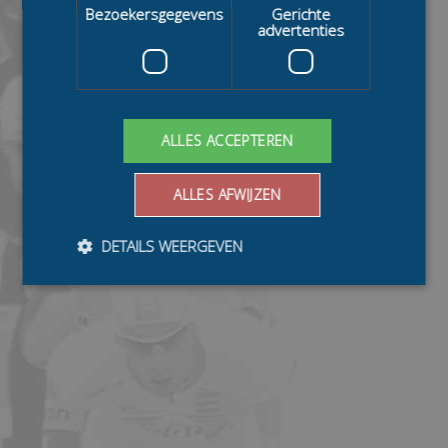
Bezoekersgegevens
Gerichte
advertenties
ALLES ACCEPTEREN
ALLES AFWIJZEN
DETAILS WEERGEVEN
Bezoekersgegevens
Gerichte advertenties
Prestatiecookies worden gebruikt om te zien hoe
bezoekers de website gebruiken, bijv. analytische
cookies. Deze cookies kunnen niet worden gebruikt om
een bepaalde bezoeker direct te identificeren.
Aanbieder
/